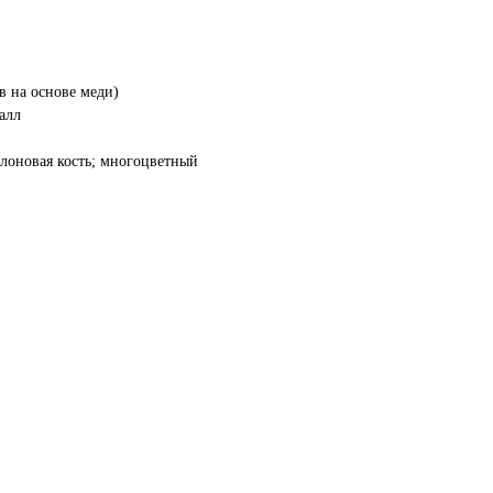
в на основе меди)
алл
слоновая кость; многоцветный