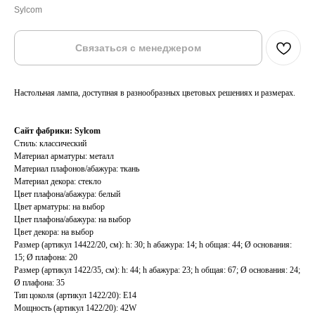
Sylcom
Связаться с менеджером
Настольная лампа, доступная в разнообразных цветовых решениях и размерах.
Сайт фабрики:
Sylcom
Стиль: классический
Материал арматуры: металл
Материал плафонов/абажура: ткань
Материал декора: стекло
Цвет плафона/абажура: белый
Цвет арматуры: на выбор
Цвет плафона/абажура: на выбор
Цвет декора: на выбор
Размер (артикул 14422/20, см): h: 30; h абажура: 14; h общая: 44; Ø основания:
15; Ø плафона: 20
Размер (артикул 1422/35, см): h: 44; h абажура: 23; h общая: 67; Ø основания: 24;
Ø плафона: 35
Тип цоколя (артикул 1422/20): E14
Мощность (артикул 1422/20): 42W